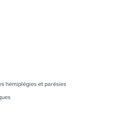
es hémiplégies et parésies
ques