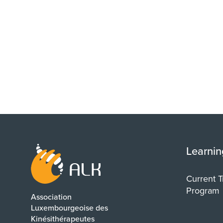
Learnin
Current T
Program
Association
Luxembourgeoise des
Kinésithérapeutes