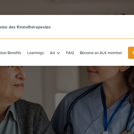
ise des Kinésithérapeutes
er Benefits
Learnings
Ad
FAQ
Become an ALK member