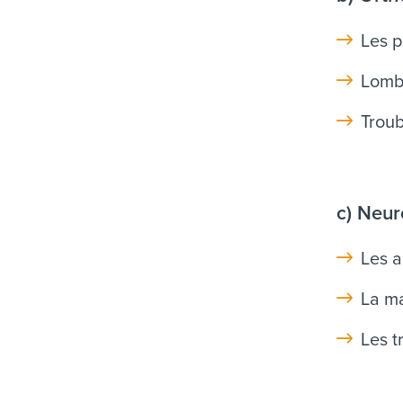
Les p
Lomba
Troub
c) Neur
Les a
La ma
Les t