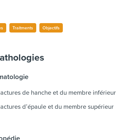
es
Traitments
Objectifs
athologies
matologie
ractures de hanche et du membre inférieur
ractures d’épaule et du membre supérieur
hopédie