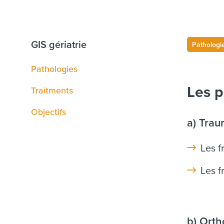
GIS gériatrie
Pathologi
Pathologies
Les p
Traitments
Objectifs
a) Trau
Les f
Les f
b) Ort