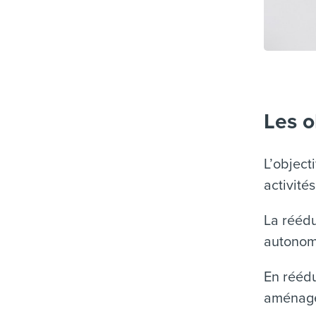
Les o
L’object
activité
La réédu
autonomi
En réédu
aménagem