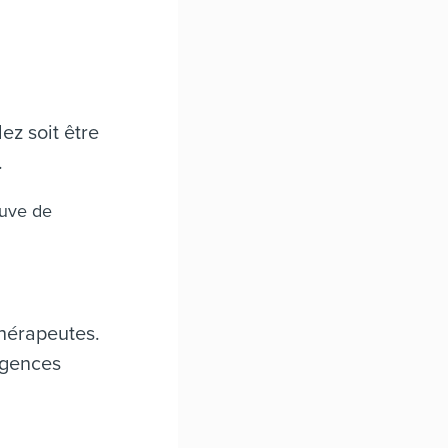
ez soit être
.
euve de
thérapeutes.
agences