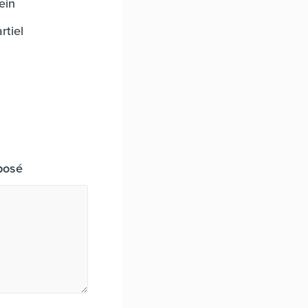
ein
rtiel
posé