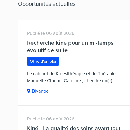
Opportunités actuelles
Publié le 06 août 2026
Recherche kiné pour un mi-temps
évolutif de suite
Offre d'emploi
Le cabinet de Kinésithérapie et de Thérapie
Manuelle Cipriani Caroline , cherche un(e)
Kinésithérapeute pour un mi-temps de suite ou à
Bivange
convenir pouvant évoluer vers un plein temps.En
cas d'intérêt, envoyez votre CV par mail :
carocip76@gmail.comPersonne
de contact :
Cipriani Caroline
Publié le 06 août 2026
Kiné - La qualité des soins avant tout -