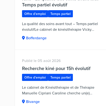
Temps partiel évolutif
Offre d'emploi
Temps partiel
La qualité des soins avant tout – Temps partiel
évolutifLe cabinet de kinésithérapie Vicky
Reichling situé à Bofferdange, dans la commune
Bofferdange
de Lorentzweiler, entame une nouvelle étape de
son développement sous une nouvelle
direction.Nous recherchons un(e)
kinésithérapeute indépendant(e) souhaitant
Publié le 05 août 2026
rejoindre une petite équipe de deux
Recherche kiné pour 15h évolutif
kinésithérapeutes afin de contribuer au
développement d'un cabinet où chaque patient
Offre d'emploi
Temps partiel
bénéficie d'une prise en charge individualisée,
fondée sur le raisonnement clinique et une
Le cabinet de Kinésithérapie et de Thérapie
relation thérapeutique de qualité.Nous
Manuelle Cipriani Caroline cherche un(e)
recherchons une personne qui souhaite évoluer
Kinésithérapeute, spécialisé en uro-gynécologie
Bivange
avec le cabinet, apporter ses idées et contribuer
(adulte et enfants )pour une création de poste de