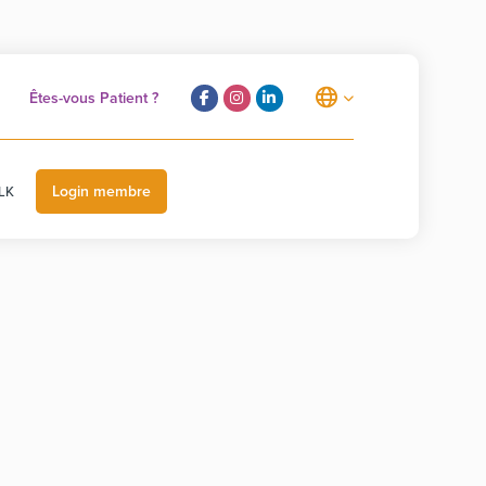
Êtes-vous Patient ?
Login membre
LK