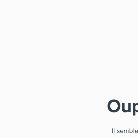
Oup
Il sembl