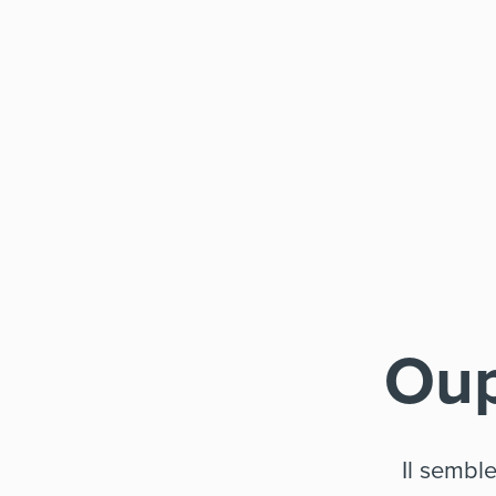
Oup
Il sembl