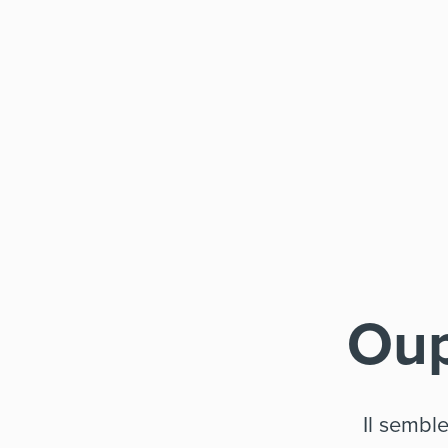
Oup
Il sembl