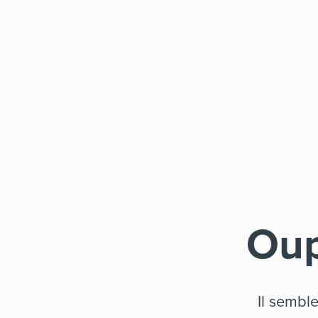
Oup
Il sembl