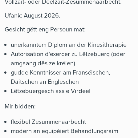
Vollzäit- oder Deelzäit-Zesummenaarbecht.
Ufank: August 2026.
Gesicht gëtt eng Persoun mat:
unerkanntem Diplom an der Kinesitherapie
Autorisation d'exercer zu Lëtzebuerg (oder
amgaang dës ze kréien)
gudde Kenntnisser am Franséischen,
Däitschen an Engleschen
Lëtzebuergesch ass e Virdeel
Mir bidden:
flexibel Zesummenaarbecht
modern an equipéiert Behandlungsraim