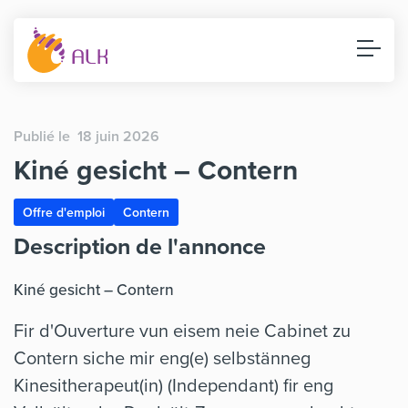
Publié le 18 juin 2026
Kiné gesicht – Contern
Offre d'emploi
Contern
Description de l'annonce
Kiné gesicht – Contern
Fir d'Ouverture vun eisem neie Cabinet zu
Contern siche mir eng(e) selbstänneg
Kinesitherapeut(in) (Independant) fir eng