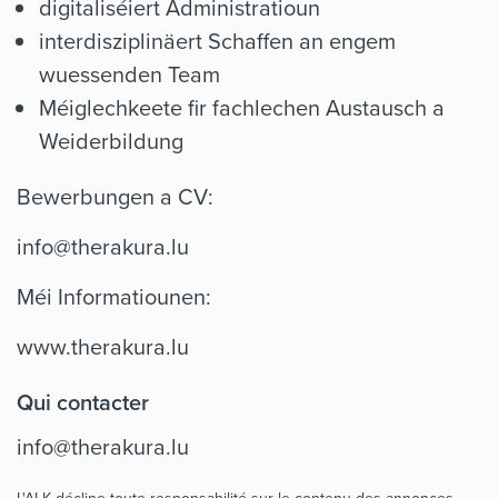
digitaliséiert Administratioun
interdisziplinäert Schaffen an engem
wuessenden Team
Méiglechkeete fir fachlechen Austausch a
Weiderbildung
Bewerbungen a CV:
info@therakura.lu
Méi Informatiounen:
www.therakura.lu
Qui contacter
info@therakura.lu