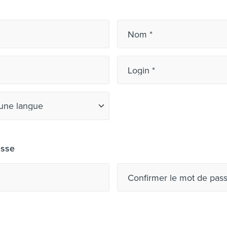
Nom
Login
tact *
asse
Confirmer le mot de pas