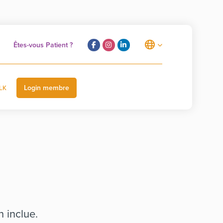
Êtes-vous Patient ?
Login membre
LK
 inclue.